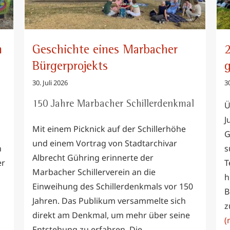
n
Geschichte eines Marbacher
2
Bürgerprojekts
g
30. Juli 2026
30
150 Jahre Marbacher Schillerdenkmal
Ü
J
Mit einem Picknick auf der Schillerhöhe
G
und einem Vortrag von Stadtarchivar
n
s
Albrecht Gühring erinnerte der
er
T
Marbacher Schillerverein an die
h
Einweihung des Schillerdenkmals vor 150
B
Jahren. Das Publikum versammelte sich
z
direkt am Denkmal, um mehr über seine
(
Entstehung zu erfahren. Die