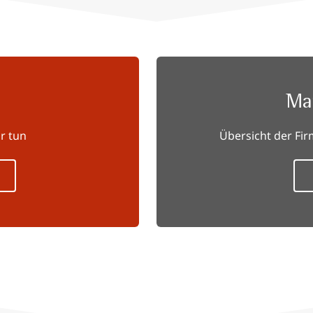
Ma
r tun
Übersicht der F