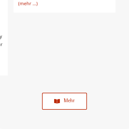
(mehr …)
y
ür
Mehr