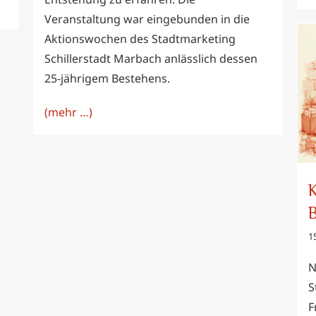
Veranstaltung war eingebunden in die
Aktionswochen des Stadtmarketing
Schillerstadt Marbach anlässlich dessen
25-jährigem Bestehens.
(mehr …)
K
B
15
N
S
F