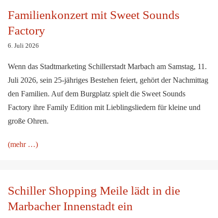
Familienkonzert mit Sweet Sounds Factory
Familienkonzert mit Sweet Sounds
Factory
6. Juli 2026
Wenn das Stadtmarketing Schillerstadt Marbach am Samstag, 11.
Juli 2026, sein 25-jähriges Bestehen feiert, gehört der Nachmittag
den Familien. Auf dem Burgplatz spielt die Sweet Sounds
Factory ihre Family Edition mit Lieblingsliedern für kleine und
große Ohren.
(mehr …)
Schiller Shopping Meile lädt in die Marbacher
Innenstadt ein
Schiller Shopping Meile lädt in die
Marbacher Innenstadt ein