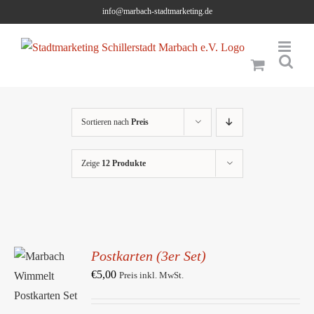
Skip
info@marbach-stadtmarketing.de
to
content
Sortieren nach
Preis
Zeige
12 Produkte
Postkarten (3er Set)
IN DEN
WARENKORB
€
5,00
Preis inkl. MwSt.
/
DETAILS