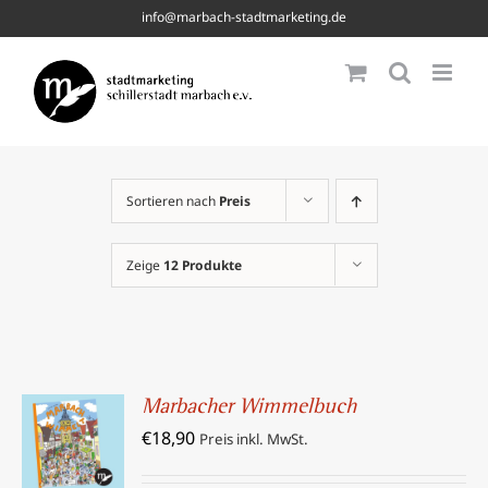
Skip
info@marbach-stadtmarketing.de
to
content
Sortieren nach
Preis
Zeige
12 Produkte
Marbacher Wimmelbuch
IN DEN
€
18,90
WARENKORB
Preis inkl. MwSt.
/
DETAILS