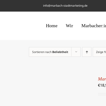
Skip
info@marbach-stadtmarketing.de
to
content
Home
Wir
Marbacher:i
Sortieren nach
Beliebtheit
Zeige
1
IN
DEN
Mar
WARENKORB
€
18,
/
DETAILS