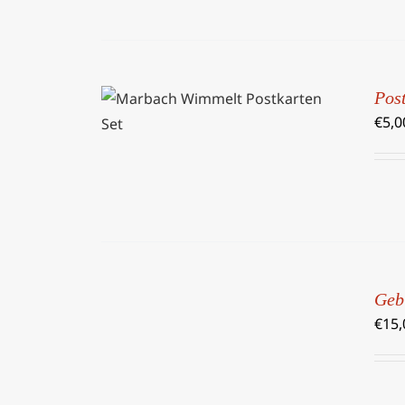
Post
IN DEN WARENKORB
/
€
5,0
DETAILS
IN
DEN
Geb
WARENKORB
€
15,
/
DETAILS