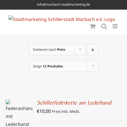
Skip
info@marbach-stadtmarketing.de
to
content
Sortieren nach
Preis
Zeige
12 Produkte
Schillerfederkette am Lederband
IN DEN
€
10,00
Preis inkl. MwSt.
WARENKORB
/
DETAILS