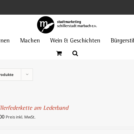
nnen
Machen
Wein & Geschichten
Bürgersti
rodukte
illerfederkette am Lederband
00
Preis inkl. MwSt.