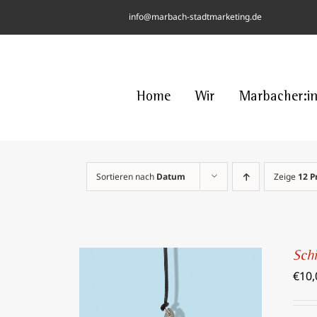
Skip
info@marbach-stadtmarketing.de
to
content
Home
Wir
Marbacher:i
Sortieren nach
Datum
Zeige
12 P
Sch
€
10,