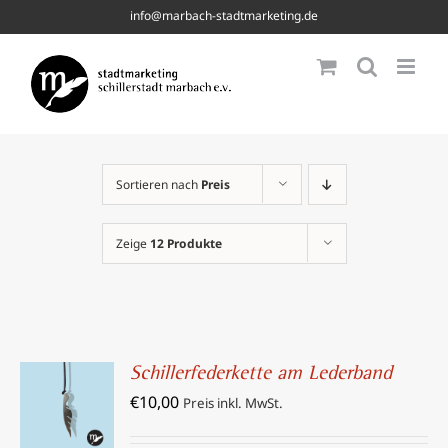
Skip
info@marbach-stadtmarketing.de
to
content
Sortieren nach
Preis
Zeige
12 Produkte
Schillerfederkette am Lederband
IN DEN
€
10,00
WARENKORB
Preis inkl. MwSt.
/
DETAILS