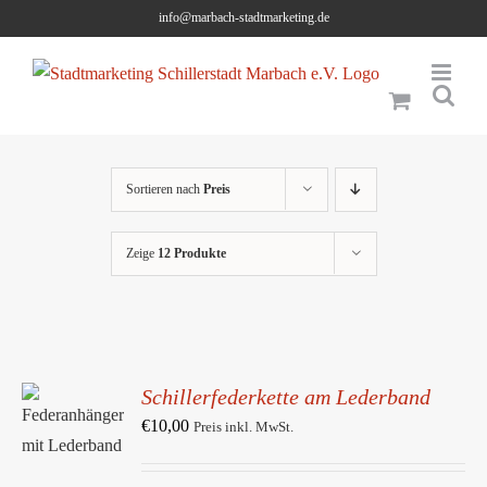
Skip
info@marbach-stadtmarketing.de
to
content
Sortieren nach
Preis
Zeige
12 Produkte
Schillerfederkette am Lederband
IN DEN
WARENKORB
€
10,00
Preis inkl. MwSt.
/
DETAILS