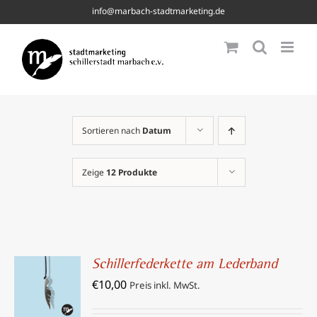
Skip
info@marbach-stadtmarketing.de
to
content
Sortieren nach
Datum
Zeige
12 Produkte
Schillerfederkette am Lederband
IN DEN
€
10,00
WARENKORB
Preis inkl. MwSt.
/
DETAILS