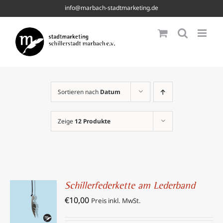
Skip
info@marbach-stadtmarketing.de
to
content
Sortieren nach
Datum
Zeige
12 Produkte
Schillerfederkette am Lederband
IN DEN
€
10,00
WARENKORB
Preis inkl. MwSt.
/
DETAILS