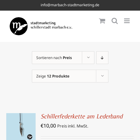
Skip
info@marbach-stadtmarketing.de
to
content
Sortieren nach
Preis
Zeige
12 Produkte
Schillerfederkette am Lederband
IN DEN
€
10,00
WARENKORB
Preis inkl. MwSt.
/
DETAILS