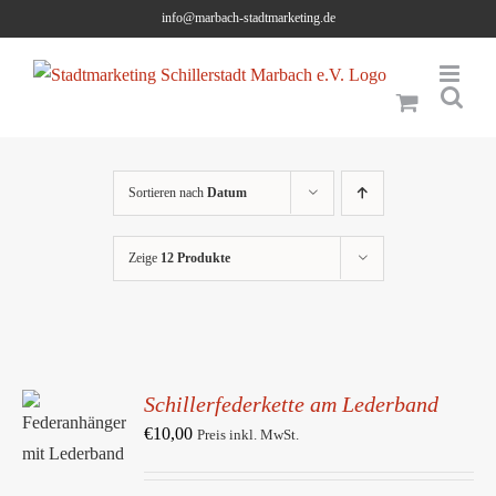
Skip
info@marbach-stadtmarketing.de
to
content
Sortieren nach
Datum
Zeige
12 Produkte
Schillerfederkette am Lederband
IN DEN
WARENKORB
€
10,00
Preis inkl. MwSt.
/
DETAILS