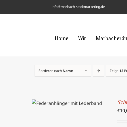
Skip
info@marbach-stadtmarketing.de
to
content
Home
Wir
Marbacher:i
Sortieren nach
Name
Zeige
12 P
IN DEN WARENKORB
/
Sch
DETAILS
€
10,