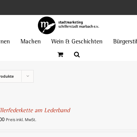
nnen
Machen
Wein & Geschichten
Bürgersti
rodukte
illerfederkette am Lederband
00
Preis inkl. MwSt.