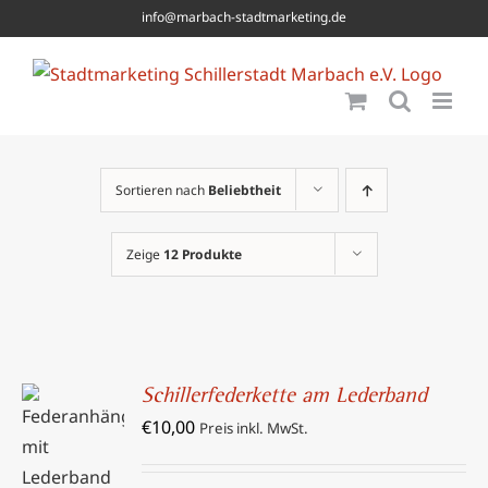
Skip
info@marbach-stadtmarketing.de
to
content
Sortieren nach
Beliebtheit
Zeige
12 Produkte
Schillerfederkette am Lederband
IN DEN
€
10,00
Preis inkl. MwSt.
WARENKORB
/
DETAILS