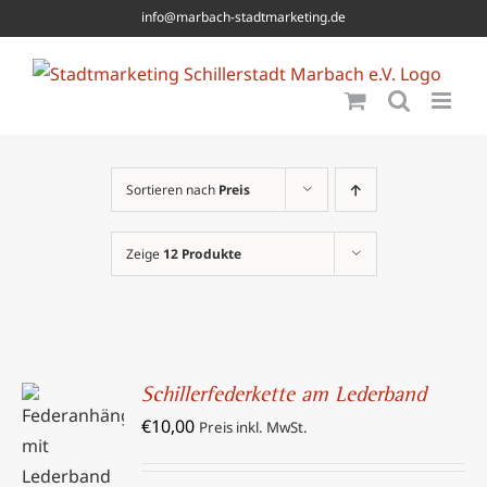
Skip
info@marbach-stadtmarketing.de
to
content
Sortieren nach
Preis
Zeige
12 Produkte
Schillerfederkette am Lederband
IN DEN
€
10,00
Preis inkl. MwSt.
WARENKORB
/
DETAILS