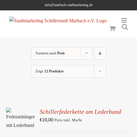
Skip
info@marbach-stadtmarketing.de
to
content
Sortieren nach
Preis
Zeige
12 Produkte
Schillerfederkette am Lederband
IN DEN
WARENKORB
€
10,00
Preis inkl. MwSt.
/
DETAILS