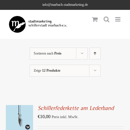
Skip
info@marbach-stadtmarketing.de
to
content
Sortieren nach
Preis
Zeige
12 Produkte
Schillerfederkette am Lederband
IN DEN
€
10,00
Preis inkl. MwSt.
WARENKORB
/
DETAILS