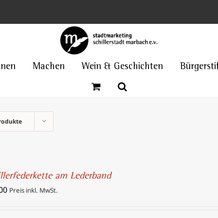
nnen
Machen
Wein & Geschichten
Bürgersti
rodukte
illerfederkette am Lederband
00
Preis inkl. MwSt.