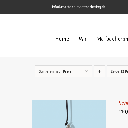
Skip
info@marbach-stadtmarketing.de
to
content
Home
Wir
Marbacher:i
Sortieren nach
Preis
Zeige
12 P
Sch
€
10,