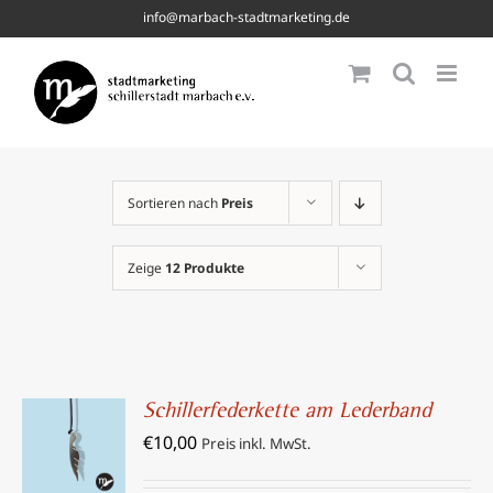
Skip
info@marbach-stadtmarketing.de
to
content
Sortieren nach
Preis
Zeige
12 Produkte
Schillerfederkette am Lederband
IN DEN
€
10,00
WARENKORB
Preis inkl. MwSt.
/
DETAILS