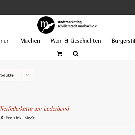
nnen
Machen
Wein & Geschichten
Bürgersti
rodukte
illerfederkette am Lederband
00
Preis inkl. MwSt.