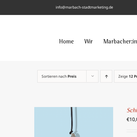
Skip
info@marbach-stadtmarketing.de
to
content
Home
Wir
Marbacher:i
Sortieren nach
Preis
Zeige
12 P
Sch
€
10,