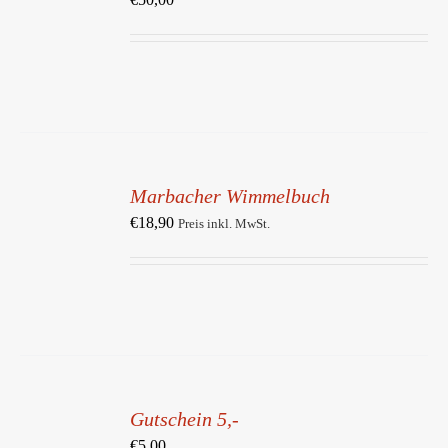
DETAILS
IN
DEN
Marbacher Wimmelbuch
WARENKORB
/
€
18,90
Preis inkl. MwSt.
DETAILS
IN
DEN
Gutschein 5,-
WARENKORB
/
€
5,00