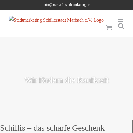
Skip
info@marbach-stadtmarketing.de
to
content
Wir fördern die Kaufkraft
Schillis – das scharfe Geschenk