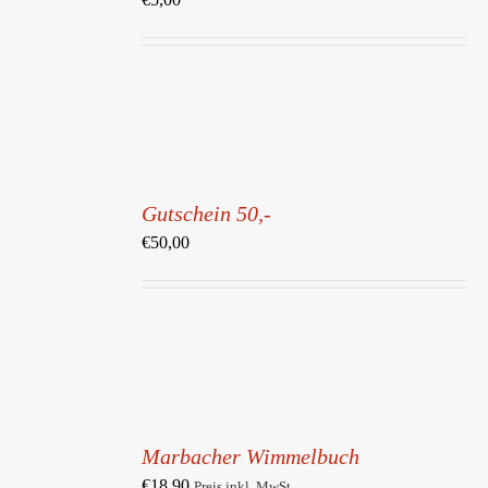
DETAILS
IN
DEN
Gutschein 50,-
WARENKORB
/
€
50,00
DETAILS
IN
DEN
Marbacher Wimmelbuch
WARENKORB
/
€
18,90
Preis inkl. MwSt.