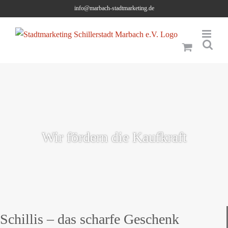
Skip
info@marbach-stadtmarketing.de
to
content
Wir fördern die Kaufkraft
Schillis – das scharfe Geschenk