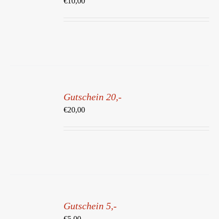
€
10,00
DETAILS
IN
DEN
Gutschein 20,-
WARENKORB
/
€
20,00
DETAILS
IN
DEN
Gutschein 5,-
WARENKORB
/
€
5,00