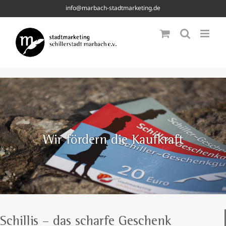
Skip
info@marbach-stadtmarketing.de
to
content
Wir fördern die Kaufkraft
Schillis – das scharfe Geschenk