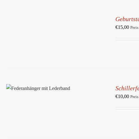
IN
DEN
Geburtst
WARENKORB
/
€
15,00
Preis
DETAILS
IN DEN WARENKORB
/
Schiller
DETAILS
€
10,00
Preis