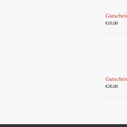
IN
DEN
Gutschei
WARENKORB
/
€
10,00
DETAILS
IN
DEN
Gutschei
WARENKORB
/
€
20,00
DETAILS