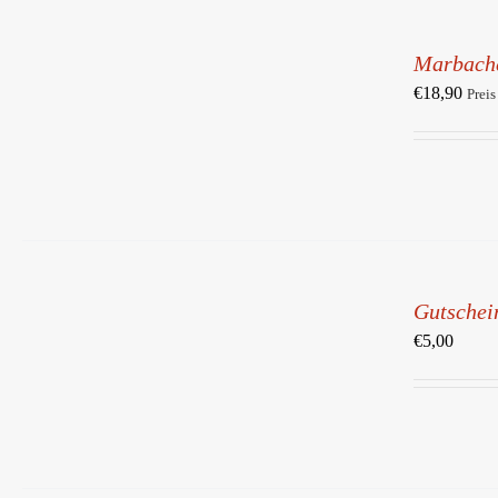
IN
DEN
Marbach
WARENKORB
/
€
18,90
Preis
DETAILS
IN
DEN
Gutschein
WARENKORB
/
€
5,00
DETAILS