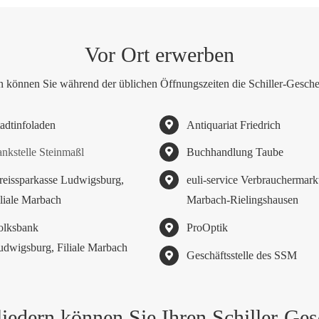
Vor Ort erwerben
n können Sie während der üblichen Öffnungszeiten die Schiller-Gesch
tadtinfoladen
Antiquariat Friedrich
ankstelle Steinmaßl
Buchhandlung Taube
reissparkasse Ludwigsburg,
euli-service Verbrauchermark
iliale Marbach
Marbach-Rielingshausen
olksbank
ProOptik
udwigsburg, Filiale Marbach
Geschäftsstelle des SSM
iedern können Sie Ihren Schiller-Ge