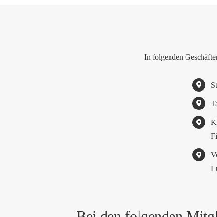
In folgenden Geschäfte
S
T
K
F
V
L
Bei den folgenden Mitgl