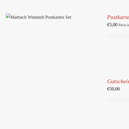
IN DEN WARENKORB
/
Postkarte
DETAILS
€
5,00
Preis 
IN
DEN
Gutschei
WARENKORB
/
€
50,00
DETAILS