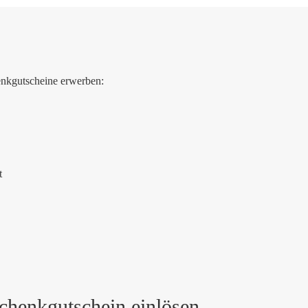
enkgutscheine erwerben:
t
schenkgutschein einlösen