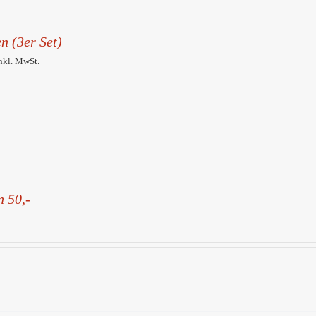
n (3er Set)
inkl. MwSt.
n 50,-