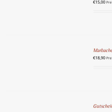
€
15,00
/
Pre
DETAILS
IN
DEN
Marbach
WARENKORB
€
18,90
/
Pre
DETAILS
IN
DEN
Gutschei
WARENKORB