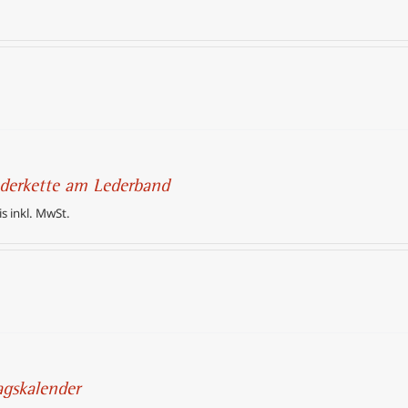
federkette am Lederband
is inkl. MwSt.
agskalender