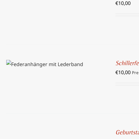
€
10,00
/
DETAILS
IN DEN WARENKORB
/
Schiller
DETAILS
€
10,00
Pre
IN
DEN
Geburtst
WARENKORB