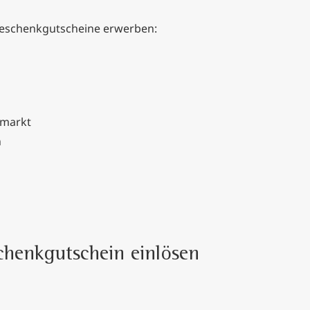
-Geschenkgutscheine erwerben:
rmarkt
n
schenkgutschein einlösen