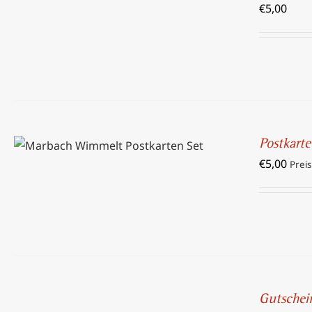
€
5,00
/
DETAILS
Postkarte
IN DEN WARENKORB
/
DETAILS
€
5,00
Preis
IN
DEN
Gutschei
WARENKORB