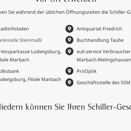
en Sie während der üblichen Öffnungszeiten die Schiller
tadtinfoladen
Antiquariat Friedrich
ankstelle Steinmaßl
Buchhandlung Taube
reissparkasse Ludwigsburg,
euli-service Verbrauche
iliale Marbach
Marbach-Rielingshause
olksbank
ProOptik
udwigsburg, Filiale Marbach
Geschäftsstelle des SSM
iedern können Sie Ihren Schiller-Ge