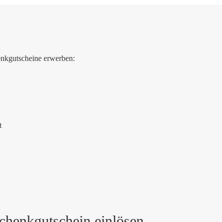
enkgutscheine erwerben:
t
schenkgutschein einlösen