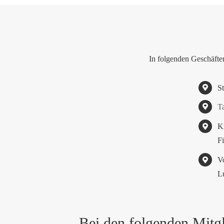
In folgenden Geschäfte
S
T
K
F
V
L
Bei den folgenden Mitgl