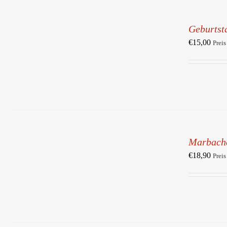
IN
DEN
Geburtst
WARENKORB
/
€
15,00
Preis
DETAILS
IN
DEN
Marbach
WARENKORB
/
€
18,90
Preis
DETAILS