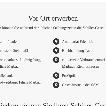
Vor Ort erwerben
n können Sie während der üblichen Öffnungszeiten die Schiller-Gesch
tadtinfoladen
Antiquariat Friedrich
ankstelle Steinmaßl
Buchhandlung Taube
reissparkasse Ludwigsburg,
euli-service Verbrauchermark
iliale Marbach
Marbach-Rielingshausen
olksbank
ProOptik
udwigsburg, Filiale Marbach
Geschäftsstelle des SSM
iedern können Sie Ihren Schiller-Ge