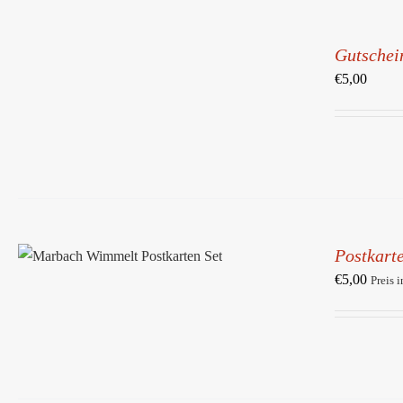
IN
DEN
Gutschein
WARENKORB
/
€
5,00
DETAILS
IN DEN WARENKORB
/
Postkarte
DETAILS
€
5,00
Preis 