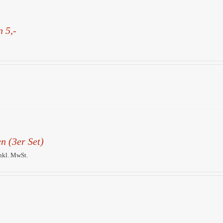
 5,-
n (3er Set)
inkl. MwSt.