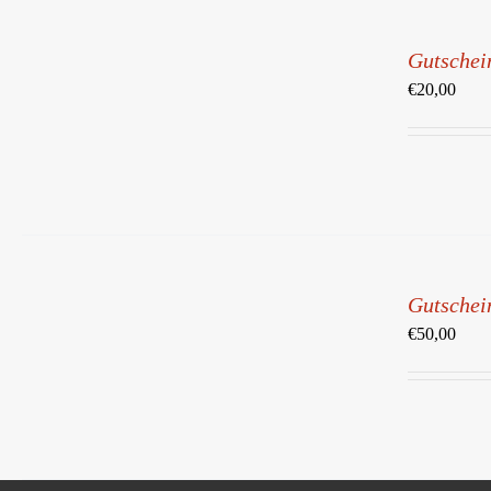
IN
DEN
Gutschei
WARENKORB
/
€
20,00
DETAILS
IN
DEN
Gutschei
WARENKORB
/
€
50,00
DETAILS