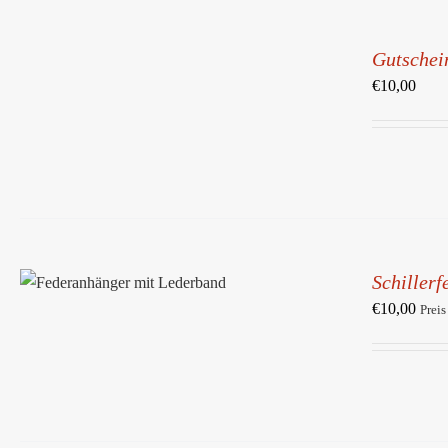
IN
DEN
Gutschei
WARENKORB
/
€
10,00
DETAILS
IN DEN WARENKORB
/
Schiller
DETAILS
€
10,00
Preis