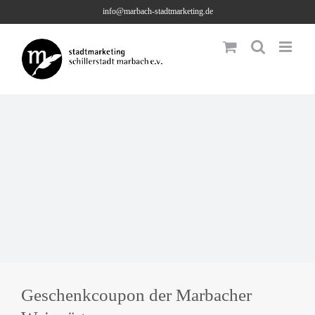
Skip
info@marbach-stadtmarketing.de
to
content
Geschenkcoupon der Marbacher