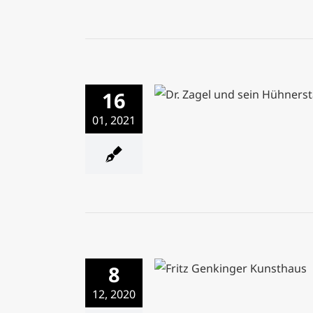
16
Dr. Zagel und sein Hühn
01, 2021
8
Blick durchs Schlüsselloch 
Genkinger Kunsthau
12, 2020