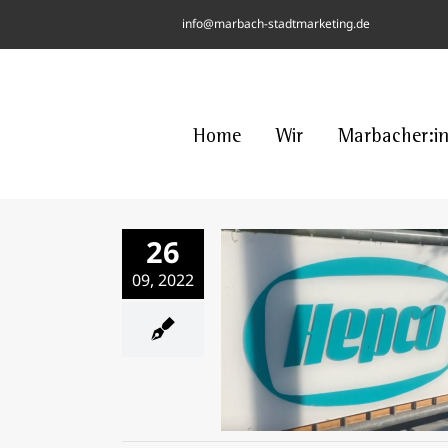
Skip
info@marbach-stadtmarketing.de
to
content
Home
Wir
Marbacher:i
26
09, 2022
HEPCO Manufaktu