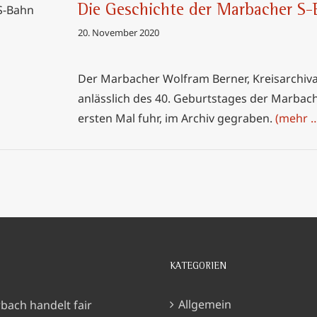
Die Geschichte der Marbacher S
cher S-
20. November 2020
rner
Der Marbacher Wolfram Berner, Kreisarchiva
anlässlich des 40. Geburtstages der Marbac
ersten Mal fuhr, im Archiv gegraben.
(mehr 
KATEGORIEN
Allgemein
bach handelt fair