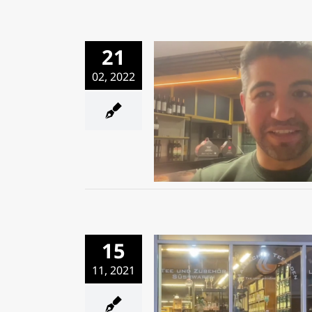
21
02, 2022
Café Winkler
15
11, 2021
Der Marbacher Teeladen l