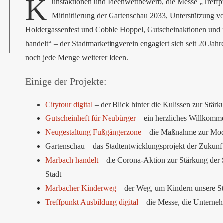
K
unstaktionen und Ideenwettbewerb, die Messe „Treff
Mitinitiierung der Gartenschau 2033, Unterstützung 
Holdergassenfest und Cobble Hoppel, Gutscheinaktionen und fr
handelt“ – der Stadtmarketingverein engagiert sich seit 20 J
noch jede Menge weiterer Ideen.
Einige der Projekte:
Citytour digital
– der Blick hinter die Kulissen zur Stärk
Gutscheinheft für Neubürger
– ein herzliches Willkomm
Neugestaltung Fußgängerzone
– die Maßnahme zur Mode
Gartenschau – das Stadtentwicklungsprojekt der Zukunft,
Marbach handelt
– die Corona-Aktion zur Stärkung der S
Stadt
Marbacher Kinderweg
– der Weg, um Kindern unsere St
Treffpunkt Ausbildung digital
– die Messe, die Unterne