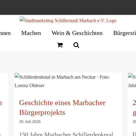
nnen
Machen
Wein & Geschichten
Bürgerst
Geschichte eines Marbacher
Bürgerprojekts
n
Geschichte eines Marbacher
2
Bürgerprojekts
g
30. Juli 2026
30
150 Jahre Marbacher Schillerdenkmal
e
Ü