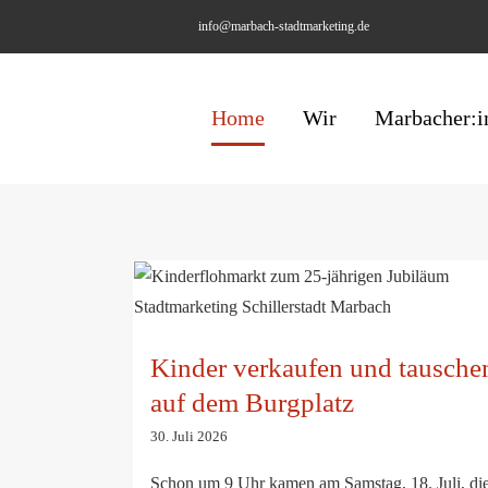
Skip
info@marbach-stadtmarketing.de
to
content
Home
Wir
Marbacher:i
Kinder verkaufen und tauschen auf dem
Burgplatz
Kinder verkaufen und tausche
auf dem Burgplatz
30. Juli 2026
Schon um 9 Uhr kamen am Samstag, 18. Juli, di