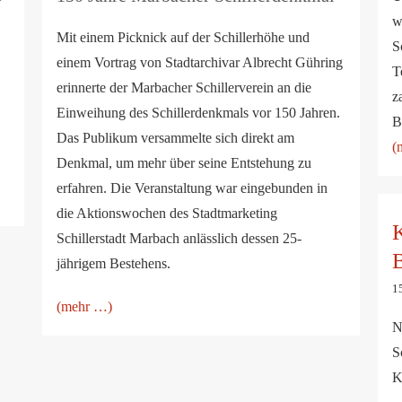
w
Mit einem Picknick auf der Schillerhöhe und
S
einem Vortrag von Stadtarchivar Albrecht Gühring
T
erinnerte der Marbacher Schillerverein an die
z
Einweihung des Schillerdenkmals vor 150 Jahren.
B
Das Publikum versammelte sich direkt am
(
Denkmal, um mehr über seine Entstehung zu
erfahren. Die Veranstaltung war eingebunden in
die Aktionswochen des Stadtmarketing
K
Schillerstadt Marbach anlässlich dessen 25-
B
jährigem Bestehens.
15
(mehr …)
N
S
K