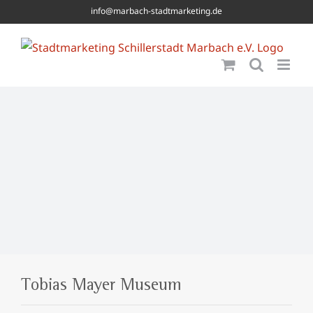
Skip
info@marbach-stadtmarketing.de
to
content
Tobias Mayer Museum