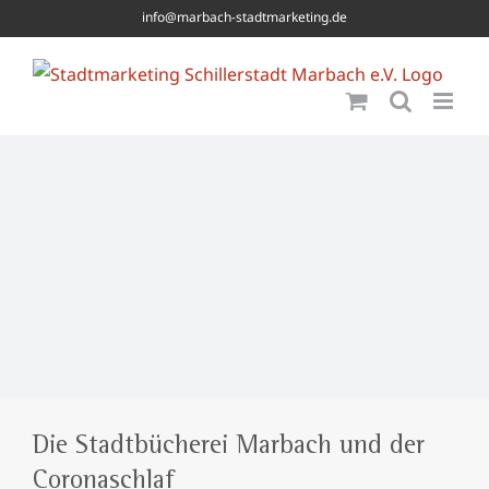
Skip
info@marbach-stadtmarketing.de
to
content
Die Stadtbücherei Marbach und der
Coronaschlaf