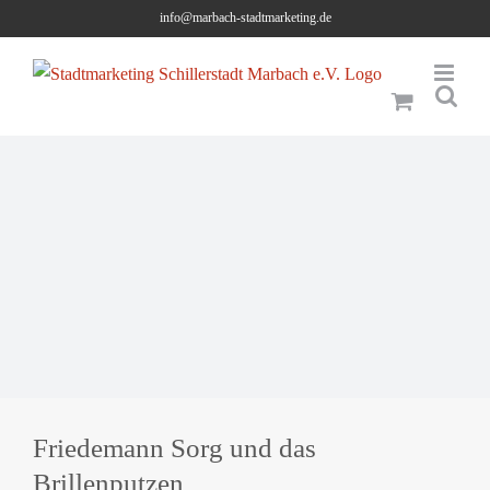
Skip
info@marbach-stadtmarketing.de
to
content
Friedemann Sorg und das
Brillenputzen