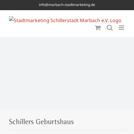
Skip
info@marbach-stadtmarketing.de
to
content
Schillers Geburtshaus