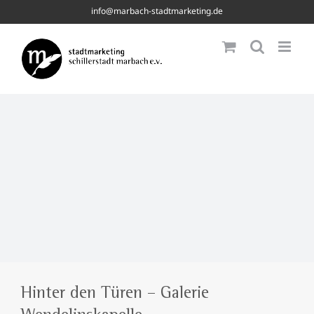
Skip
info@marbach-stadtmarketing.de
to
content
Hinter den Türen – Galerie