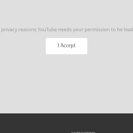
 privacy reasons YouTube needs your permission to be loa
I Accept