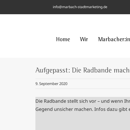
Skip
info@marbach-stadtmarketing.de
to
content
Home
Wir
Marbacher:i
Aufgepasst: Die Radbande mach
9. September 2020
Die Radbande stellt sich vor – und wenn I
Gegend unsicher machen. Infos dazu gibt 