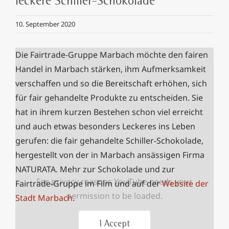
leckere Schiller-Schokolade
10. September 2020
Die Fairtrade-Gruppe Marbach möchte den fairen
Handel in Marbach stärken, ihm Aufmerksamkeit
verschaffen und so die Bereitschaft erhöhen, sich
für fair gehandelte Produkte zu entscheiden.
Sie
hat in ihrem kurzen Bestehen schon viel erreicht
und auch etwas besonders Leckeres ins Leben
gerufen: die fair gehandelte Schiller-Schokolade,
hergestellt von der in Marbach ansässigen Firma
NATURATA. Mehr zur Schokolade und zur
For privacy reasons YouTube needs your
Fairtrade-Gruppe im Film und auf der
Website der
permission to be loaded.
Stadt Marbach
.
I Accept