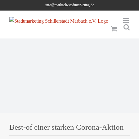
Skip
info@marbach-stadtmarketing.de
to
content
Best-of einer starken Corona-Aktion