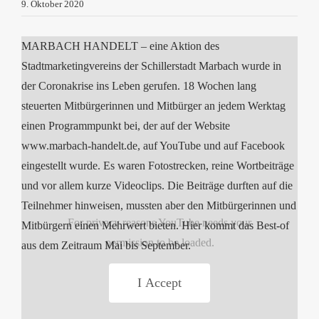
9. Oktober 2020
MARBACH HANDELT – eine Aktion des
Stadtmarketingvereins der Schillerstadt Marbach wurde in
der Coronakrise ins Leben gerufen.
18 Wochen lang
steuerten Mitbürgerinnen und Mitbürger an jedem Werktag
einen Programmpunkt bei, der auf der Website
www.marbach-handelt.de, auf YouTube und auf Facebook
eingestellt wurde. Es waren Fotostrecken, reine Wortbeiträge
und vor allem kurze Videoclips. Die Beiträge durften auf die
Teilnehmer hinweisen, mussten aber den Mitbürgerinnen und
For privacy reasons YouTube needs your
Mitbürgern einen Mehrwert bieten. Hier kommt das Best-of
permission to be loaded.
aus dem Zeitraum Mai bis September.
I Accept