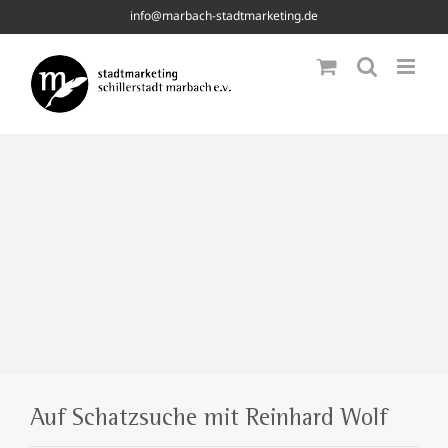
Skip
info@marbach-stadtmarketing.de
to
content
Auf Schatzsuche mit Reinhard Wolf