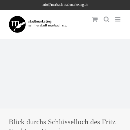
Skip
info@marbach-stadtmarketing.de
to
content
Blick durchs Schlüsselloch des Fritz