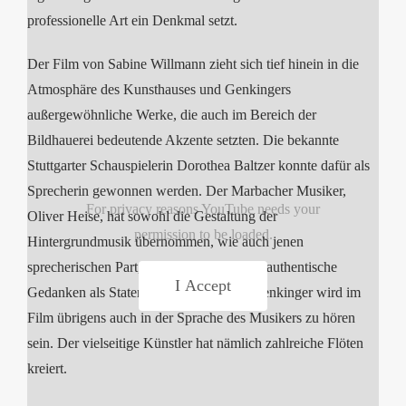
professionelle Art ein Denkmal setzt.
Der
Film von Sabine Willmann zieht sich tief
hinein in die
Atmosphäre des Kunsthauses und Genkingers
außergewöhnliche Werke, die auch im Bereich der
Bildhauerei bedeutende Akzente setzten. Die bekannte
Stuttgarter Schauspielerin Dorothea Baltzer konnte dafür als
Sprecherin gewonnen werden. Der Marbacher Musiker,
For privacy reasons YouTube needs your
Oliver Heise, hat sowohl die Gestaltung der
permission to be loaded.
Hintergrundmusik übernommen, wie auch jenen
sprecherischen Part, der Fritz Genkingers authentische
I Accept
Gedanken als Statements ertönen lässt. Genkinger wird im
Film übrigens auch in der Sprache des Musikers zu hören
sein. Der vielseitige Künstler hat nämlich zahlreiche Flöten
kreiert.