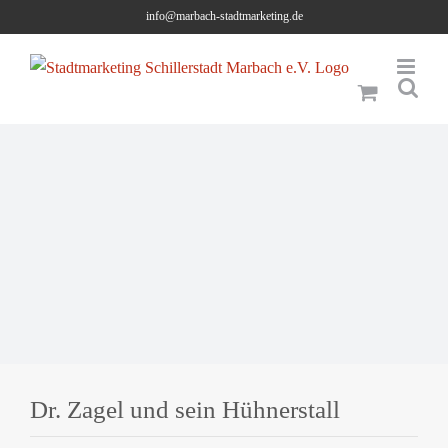
Skip
info@marbach-stadtmarketing.de
to
content
Dr. Zagel und sein Hühnerstall