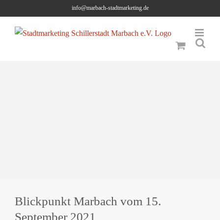
Skip
info@marbach-stadtmarketing.de
to
content
Blickpunkt Marbach vom 15.
September 2021