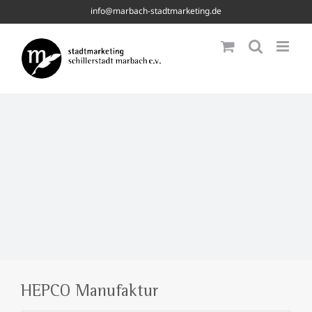
Skip
info@marbach-stadtmarketing.de
to
content
HEPCO Manufaktur