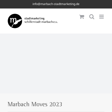
Skip
info@marbach-stadtmarketing.de
to
content
Marbach Moves 2023