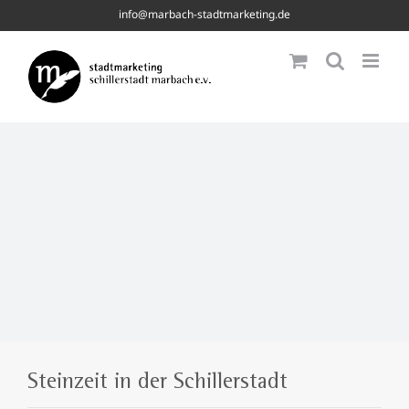
Skip
info@marbach-stadtmarketing.de
to
content
Steinzeit in der Schillerstadt