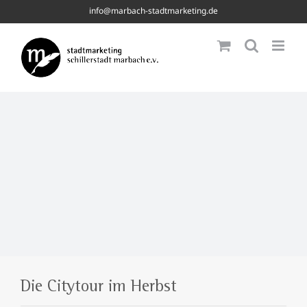
Skip
info@marbach-stadtmarketing.de
to
content
Die Citytour im Herbst