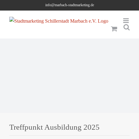
Skip
info@marbach-stadtmarketing.de
to
content
Treffpunkt Ausbildung 2025