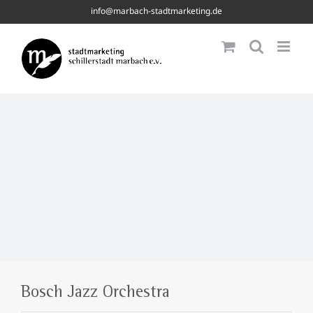
Skip
info@marbach-stadtmarketing.de
to
content
Bosch Jazz Orchestra