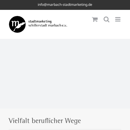
Skip
info@marbach-stadtmarketing.de
to
content
Vielfalt beruflicher Wege